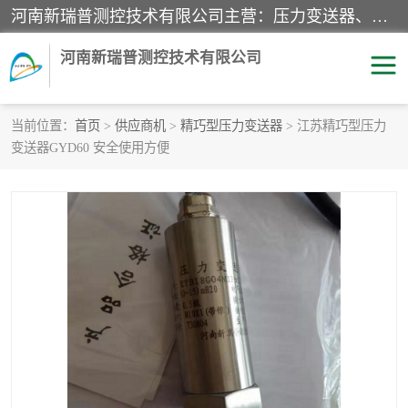
河南新瑞普测控技术有限公司主营：压力变送器、液位变送器、差压变送器、雷达料位计、电容物位计、温度显示控制仪表、电量变送器、流量计、工业自动化系统成套设备。
河南新瑞普测控技术有限公司
当前位置：
首页
>
供应商机
>
精巧型压力变送器
> 江苏精巧型压力
变送器GYD60 安全使用方便
霍尼韦尔压力变送器
CS系列变送器
1151/3351产品分类
精巧型压力变送器
液位变送器
雷达料位计
标准型工业压力变送器
罐旁显示仪
差压变送器
温度传感器变送器
压力变送器
电容物位计