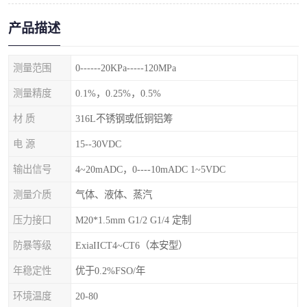
产品描述
测量范围
0------20KPa-----120MPa
测量精度
0.1%，0.25%，0.5%
材 质
316L不锈钢或低铜铝筹
电 源
15--30VDC
输出信号
4~20mADC，0----10mADC 1~5VDC
测量介质
气体、液体、蒸汽
压力接口
M20*1.5mm G1/2 G1/4 定制
防暴等级
ExiaIICT4~CT6（本安型）
年稳定性
优于0.2%FSO/年
环境温度
20-80