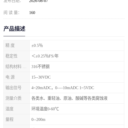
发布日期：
2026-08-07
阅 读 量：
160
产品描述
精 度
±0.5％
稳定性
＜±0.25％FS/年
结构材料 隔离膜片
316不锈钢
电 源
15--30VDC
输出信号
4~20mADC，0----10mADC 1~5VDC
测量介质
各类水、重轻油、原油、酸碱等各类腐蚀液
温度
环境温度0-60℃
量程
0--200m