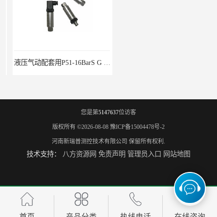
液压气动配套用P51-16BarS G -A-MD-20MA 压力变送器
WP-D816-01-08-HHT智能多路巡检仪
您是第
5147637
位访客
版权所有 ©2026-08-08
豫ICP备15004478号-2
河南新瑞普测控技术有限公司
保留所有权利.
技术支持：
八方资源网
免责声明
管理员入口
网站地图
水泥厂用DG1300-PJ-1-2-40/AA2N压力变送器
铜液氨冷器配套用UYB-8003物位变送器
首页
产品分类
热线电话
在线咨询