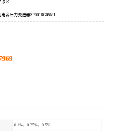
中原区
容压力变送器SP0018G05M1
7969
0.1%，0.25%，0.5%