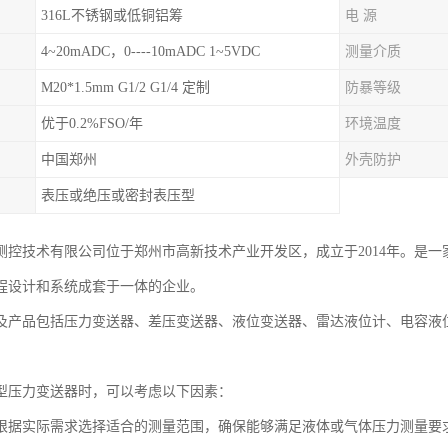
316L不锈钢或低铜铝筹
电 源
4~20mADC，0----10mADC 1~5VDC
测量介质
M20*1.5mm G1/2 G1/4 定制
防暴等级
优于0.2%FSO/年
环境温度
中国郑州
外壳防护
表压或绝压或密封表压型
测控技术有限公司位于郑州市高新技术产业开发区，成立于2014年。是
程设计和系统成套于一体的企业。
及产品包括压力变送器、差压变送器、液位变送器、雷达液位计、电容液
型压力变送器时，可以考虑以下因素：
根据实际需求选择适合的测量范围，确保能够满足液体或气体压力测量要