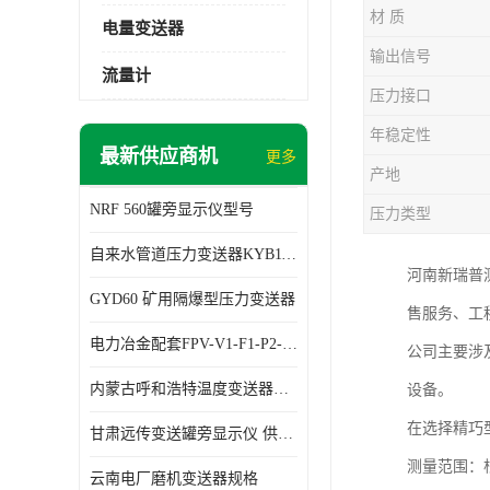
材 质
电量变送器
输出信号
流量计
压力接口
年稳定性
最新供应商机
更多
产地
NRF 560罐旁显示仪型号
压力类型
自来水管道压力变送器KYB11G03M2型号 使用方便
河南新瑞普
GYD60 矿用隔爆型压力变送器
售服务、工
电力冶金配套FPV-V1-F1-P2-03电压变送器
公司主要涉
内蒙古呼和浩特温度变送器配套罐旁显示仪供应 性能稳定
设备。
在选择精巧
甘肃远传变送罐旁显示仪 供应及时
测量范围：
云南电厂磨机变送器规格