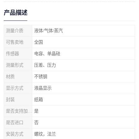
产品描述
测量介质
液体/气体/蒸汽
可售卖地
全国
传感器
电容、单晶硅
测量形式
压差、压力
材质
不锈钢
显示方式
液晶显示
封装
纸箱
是否支持加工定制
是
是否进口
否
安装方式
螺纹，法兰