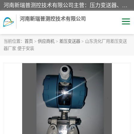
河南新瑞普测控技术有限公司主营：压力变送器、液位变送器、差压变送器、雷达料位计、电容物位计、温度显示控制仪表、电量变送器、流量计、工业自动化系统成套设备。
河南新瑞普测控技术有限公司
当前位置：
首页
>
供应商机
>
差压变送器
> 山东洗化厂用差压变送
器厂家 便于安装
霍尼韦尔压力变送器
CS系列变送器
1151/3351产品分类
精巧型压力变送器
液位变送器
雷达料位计
标准型工业压力变送器
罐旁显示仪
差压变送器
温度传感器变送器
压力变送器
电容物位计