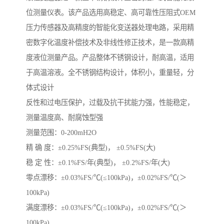
位测量仪表。该产品选用高稳定、高可靠性压阻式OEM
压力传感器及高精度的智能化变送器处理电路，采用精
密数字化温度补偿技术及非线性修正技术，是一款高精
度液位测量产品。产品整体不锈钢设计，耐高温，适用
于高温溶液。全不锈钢结构设计，体积小，重量轻，分
体式设计
反性和过电压保护，过载及抗干扰能力强，性能稳定，
测量温度高、耐腐蚀型强
测量范围：0-200mH2O
精 确 度：±0.25%FS(典型)， ±0.5%FS(大)
稳 定 性：±0.1%FS/年(典型)， ±0.2%FS/年(大)
零点漂移：±0.03%FS/℃(≤100kPa)，±0.02%FS/℃(＞
100kPa)
满度漂移：±0.03%FS/℃(≤100kPa)，±0.02%FS/℃(＞
100kPa)