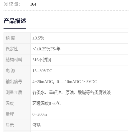
阅 读 量：
164
产品描述
精 度
±0.5％
稳定性
＜±0.25％FS/年
结构材料 隔离膜片
316不锈钢
电 源
15--30VDC
输出信号
4~20mADC，0----10mADC 1~5VDC
测量介质
各类水、重轻油、原油、酸碱等各类腐蚀液
温度
环境温度0-60℃
量程
0--200m
显示
液晶