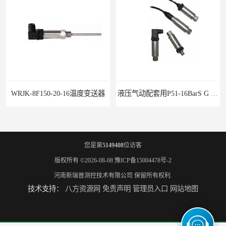
WRJK-8F150-20-16温度变送器
液压气动配套用P51-16BarS G -A-MD-20MA 压力变送器
您是第
5149408
位访客
版权所有 ©2026-08-08
豫ICP备15004478号-2
河南新瑞普测控技术有限公司
保留所有权利.
技术支持：
八方资源网
免责声明
管理员入口
网站地图
WP-D816-01-08-HHT智能多路巡检仪
水泥厂用DG1300-PJ-1-2-40/AA2N压力变送器