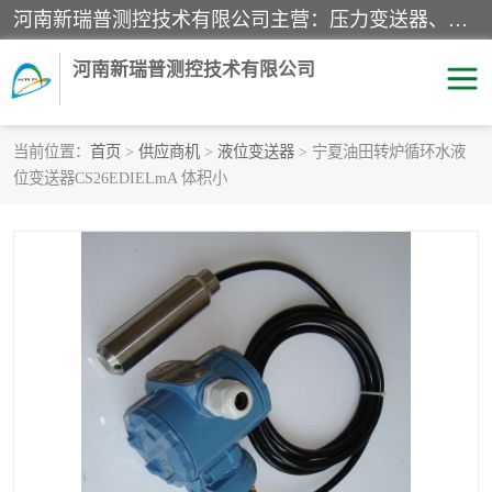
河南新瑞普测控技术有限公司主营：压力变送器、液位变送器、差压变送器、雷达料位计、电容物位计、温度显示控制仪表、电量变送器、流量计、工业自动化系统成套设备。
河南新瑞普测控技术有限公司
当前位置：
首页
>
供应商机
>
液位变送器
> 宁夏油田转炉循环水液
位变送器CS26EDIELmA 体积小
霍尼韦尔压力变送器
CS系列变送器
1151/3351产品分类
精巧型压力变送器
液位变送器
雷达料位计
标准型工业压力变送器
罐旁显示仪
差压变送器
温度传感器变送器
压力变送器
电容物位计