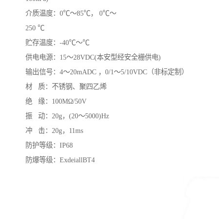
介质温度：0℃～85℃， 0℃～
250 ℃
贮存温度：-40℃～℃
供电电源：15～28VDC(本安型经安全栅供电)
输出信号：4～20mADC ，0/1～5/10VDC（非标定制）
材 质：不锈钢、聚四乙烯
绝 缘：100MΩ/50V
振 动：20g，(20～5000)Hz
冲 击：20g，11ms
防护等级：IP68
防爆等级：ExdeiallBT4