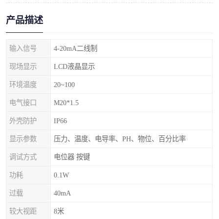
产品描述
输入信号
4-20mA二线制
现场显示
LCD液晶显示
环境温度
20~100
电气接口
M20*1.5
外壳防护
IP66
显示参数
压力、温度、电导率、PH、物位、百分比率
调试方式
电位器 按键
功耗
0.1W
过载
40mA
较大视距
8米