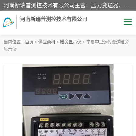
河南新瑞普测控技术有限公司主营：压力变送器、液位变送器、差压变送器、雷达料位计、电容物位计、温度显示控制仪表、电量变送器、流量计、工业自动化系统成套设备。
河南新瑞普测控技术有限公司
当前位置：
首页
>
供应商机
>
罐旁显示仪
> 宁夏中卫远传变送罐旁
显示仪
霍尼韦尔压力变送器
CS系列变送器
1151/3351产品分类
精巧型压力变送器
液位变送器
雷达料位计
标准型工业压力变送器
罐旁显示仪
差压变送器
温度传感器变送器
压力变送器
电容物位计