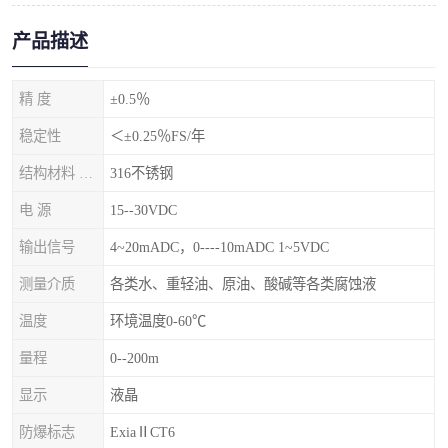
产品描述
精 度
±0.5％
稳定性
＜±0.25％FS/年
结构材料 隔离膜片
316不锈钢
电 源
15--30VDC
输出信号
4~20mADC，0----10mADC 1~5VDC
测量介质
各类水、重轻油、原油、酸碱等各类腐蚀液
温度
环境温度0-60℃
量程
0--200m
显示
液晶
防爆标志
ExiaⅡCT6