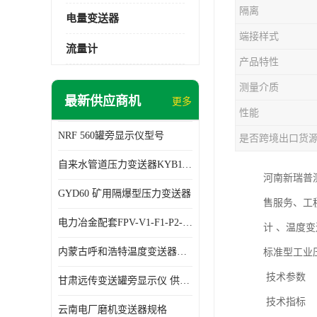
隔离
电量变送器
端接样式
流量计
产品特性
测量介质
最新供应商机
更多
性能
NRF 560罐旁显示仪型号
是否跨境出口货
自来水管道压力变送器KYB11G03M2型号 使用方便
河南新瑞普
GYD60 矿用隔爆型压力变送器
售服务、工
电力冶金配套FPV-V1-F1-P2-03电压变送器
计 、温度
内蒙古呼和浩特温度变送器配套罐旁显示仪供应 性能稳定
标准型工业
技术参数
甘肃远传变送罐旁显示仪 供应及时
技术指标
云南电厂磨机变送器规格