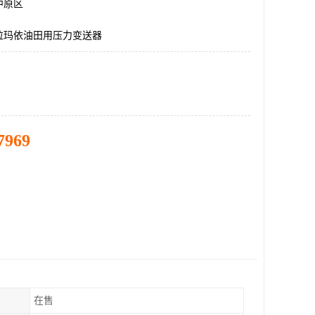
中原区
拉玛依油田用压力变送器
7969
在售