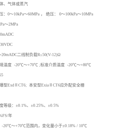
液体、气体或蒸汽
0～10kPa～60MPa ， 绝压： 0～100kPa～10MPa
Pa～2MPa
0mADC
30VDC
20mADC二线制负载R≤50(V-12)Ω
温度 -20℃～+70℃ ;标准介质温度 -20℃～+80℃
65
型ExdⅡCT6; 本安型ExiaⅡCT6应外配安全栅
等级：±0.1%、±0.25%、±0.5%
%FS/年
-20℃～+70℃范围内，变化量小于±0.18% / 10℃