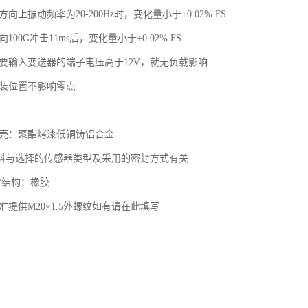
向上振动频率为20-200Hz时，变化量小于±0.02% FS
100G冲击11ms后，变化量小于±0.02% FS
只要输入变送器的端子电压高于12V，就无负载影响
安装位置不影响零点
外壳：聚酯烤漆低铜铸铝合金
料与选择的传感器类型及采用的密封方式有关
封结构：橡胶
准提供M20×1.5外螺纹如有请在此填写