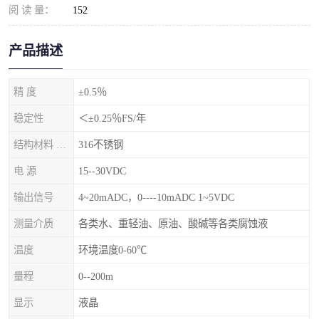
阅 读 量：
152
产品描述
精 度
±0.5％
稳定性
＜±0.25％FS/年
结构材料 隔离膜片
316不锈钢
电 源
15--30VDC
输出信号
4~20mADC，0----10mADC 1~5VDC
测量介质
各类水、重轻油、原油、酸碱等各类腐蚀液
温度
环境温度0-60℃
量程
0--200m
显示
液晶