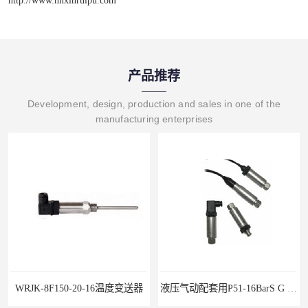
产品推荐
Development, design, production and sales in one of the
manufacturing enterprises
WRJK-8F150-20-16温度变送器
液压气动配套用P51-16BarS G -A-MD-20MA 压力变送器