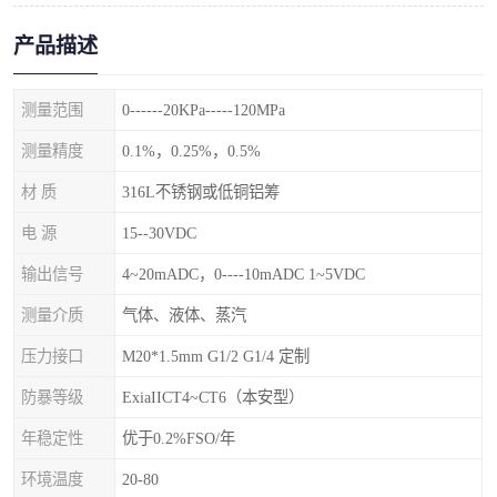
产品描述
测量范围
0------20KPa-----120MPa
测量精度
0.1%，0.25%，0.5%
材 质
316L不锈钢或低铜铝筹
电 源
15--30VDC
输出信号
4~20mADC，0----10mADC 1~5VDC
测量介质
气体、液体、蒸汽
压力接口
M20*1.5mm G1/2 G1/4 定制
防暴等级
ExiaIICT4~CT6（本安型）
年稳定性
优于0.2%FSO/年
环境温度
20-80