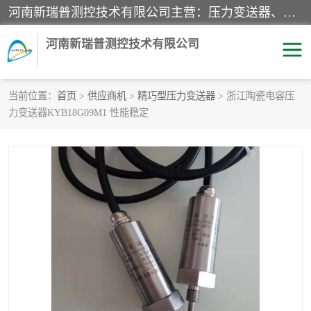
河南新瑞普测控技术有限公司主营：压力变送器、液位变送器、差压变送器、雷达料位计、电容物位计、温度显示控制仪表、电量变送器、流量计、工业自动化系统成套设备。
河南新瑞普测控技术有限公司
当前位置：
首页
>
供应商机
>
精巧型压力变送器
> 浙江陶瓷电容压
力变送器KYB18G09M1 性能稳定
霍尼韦尔压力变送器
CS系列变送器
1151/3351产品分类
精巧型压力变送器
液位变送器
雷达料位计
标准型工业压力变送器
罐旁显示仪
差压变送器
温度传感器变送器
压力变送器
电容物位计