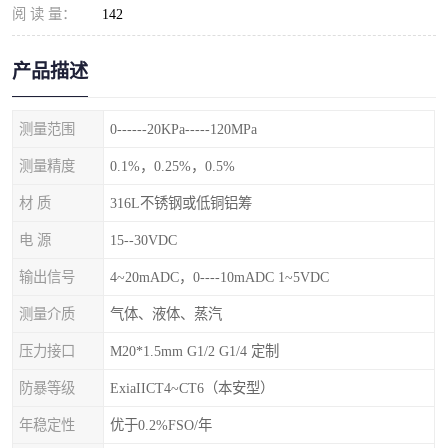
阅 读 量：
142
产品描述
测量范围
0------20KPa-----120MPa
测量精度
0.1%，0.25%，0.5%
材 质
316L不锈钢或低铜铝筹
电 源
15--30VDC
输出信号
4~20mADC，0----10mADC 1~5VDC
测量介质
气体、液体、蒸汽
压力接口
M20*1.5mm G1/2 G1/4 定制
防暴等级
ExiaIICT4~CT6（本安型）
年稳定性
优于0.2%FSO/年