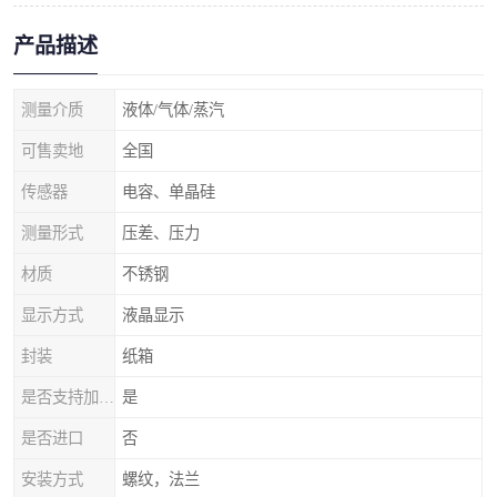
产品描述
测量介质
液体/气体/蒸汽
可售卖地
全国
传感器
电容、单晶硅
测量形式
压差、压力
材质
不锈钢
显示方式
液晶显示
封装
纸箱
是否支持加工定制
是
是否进口
否
安装方式
螺纹，法兰