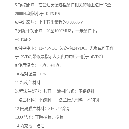
5.振动影响：在管道安装过程条件相关的轴上进行15至
2000Hz测试小于±0.1%F.S
6.电源影响：小于输出量程的0.005%/V
7.射频干扰影响：20至1000MHZ，一米条件下，
±0.1%F.S
8.供电电压：12~45VDC（标准为24VDC，无负载可工作
于12VDC,带液晶指示表头供电电压不低于16VDC）
9.使用温度：-40℃- +85℃
10.相对湿度：0～
11.结构件材料
过程法兰类型：共面 液/排气阀：不锈钢排
法兰材料：不锈钢 法兰接头材料：不锈钢
12.隔离膜片材料：316L不锈钢
13.O型环：丁晴橡胶，橡胶
14.填充液：硅油