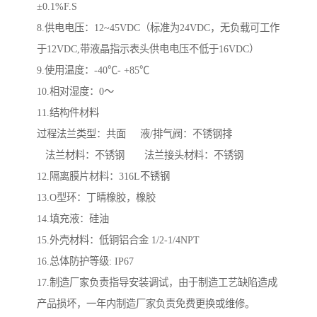
±0.1%F.S
8.供电电压：12~45VDC（标准为24VDC，无负载可工作
于12VDC,带液晶指示表头供电电压不低于16VDC）
9.使用温度：-40℃- +85℃
10.相对湿度：0～
11.结构件材料
过程法兰类型：共面 液/排气阀：不锈钢排
法兰材料：不锈钢 法兰接头材料：不锈钢
12.隔离膜片材料：316L不锈钢
13.O型环：丁晴橡胶，橡胶
14.填充液：硅油
15.外壳材料：低铜铝合金 1/2-1/4NPT
16.总体防护等级: IP67
17.制造厂家负责指导安装调试，由于制造工艺缺陷造成
产品损坏，一年内制造厂家负责免费更换或维修。