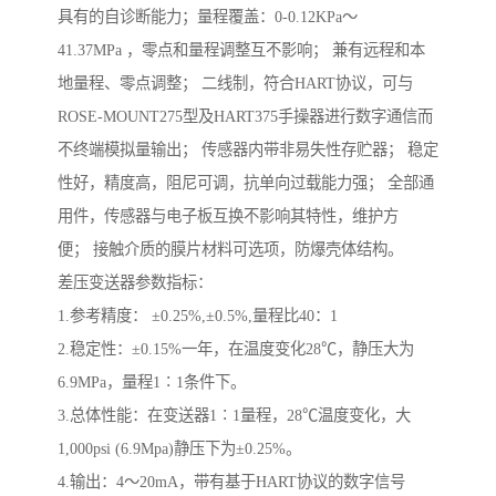
具有的自诊断能力；量程覆盖：0-0.12KPa～
41.37MPa ，零点和量程调整互不影响； 兼有远程和本
地量程、零点调整； 二线制，符合HART协议，可与
ROSE-MOUNT275型及HART375手操器进行数字通信而
不终端模拟量输出； 传感器内带非易失性存贮器； 稳定
性好，精度高，阻尼可调，抗单向过载能力强； 全部通
用件，传感器与电子板互换不影响其特性，维护方
便； 接触介质的膜片材料可选项，防爆壳体结构。
差压变送器参数指标：
1.参考精度： ±0.25%,±0.5%,量程比40：1
2.稳定性：±0.15%一年，在温度变化28℃，静压大为
6.9MPa，量程1∶1条件下。
3.总体性能：在变送器1∶1量程，28℃温度变化，大
1,000psi (6.9Mpa)静压下为±0.25%。
4.输出：4～20mA，带有基于HART协议的数字信号