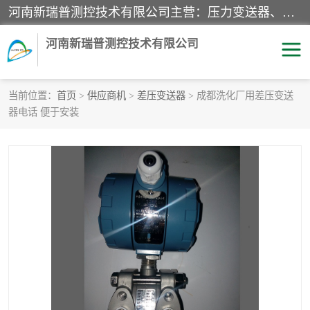
河南新瑞普测控技术有限公司主营：压力变送器、液位变送器、差压变送器、雷达料位计、电容物位计、温度显示控制仪表、电量变送器、流量计、工业自动化系统成套设备。
河南新瑞普测控技术有限公司
当前位置：
首页
>
供应商机
>
差压变送器
> 成都洗化厂用差压变送
器电话 便于安装
霍尼韦尔压力变送器
CS系列变送器
1151/3351产品分类
精巧型压力变送器
液位变送器
雷达料位计
标准型工业压力变送器
罐旁显示仪
差压变送器
温度传感器变送器
压力变送器
电容物位计