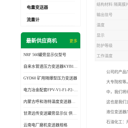
结构材料 隔离膜
电量变送器
输出信号
流量计
温度
显示
最新供应商机
更多
防护等级
NRF 560罐旁显示仪型号
工作温度
自来水管道压力变送器KYB11G03M2型号 使用方便
公司的产品
GYD60 矿用隔爆型压力变送器
大专院校等
电力冶金配套FPV-V1-F1-P2-03电压变送器
中，我们将
内蒙古呼和浩特温度变送器配套罐旁显示仪供应 性能稳定
这也是我们
液位变送器
甘肃远传变送罐旁显示仪 供应及时
石油化工：
云南电厂磨机变送器规格