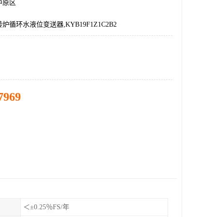
中原区
循环水液位变送器,KYB19F1Z1C2B2
7969
＜±0.25％FS/年