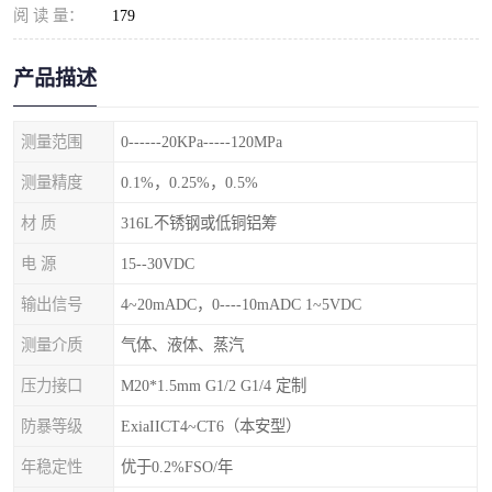
阅 读 量：
179
产品描述
测量范围
0------20KPa-----120MPa
测量精度
0.1%，0.25%，0.5%
材 质
316L不锈钢或低铜铝筹
电 源
15--30VDC
输出信号
4~20mADC，0----10mADC 1~5VDC
测量介质
气体、液体、蒸汽
压力接口
M20*1.5mm G1/2 G1/4 定制
防暴等级
ExiaIICT4~CT6（本安型）
年稳定性
优于0.2%FSO/年