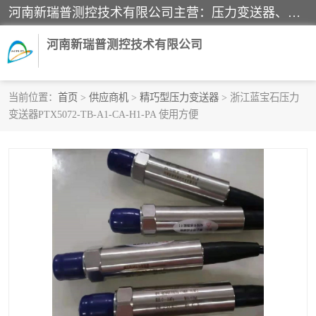
河南新瑞普测控技术有限公司主营：压力变送器、液位变送器、差压变送器、雷达料位计、电容物位计、温度显示控制仪表、电量变送器、流量计、工业自动化系统成套设备。
河南新瑞普测控技术有限公司
当前位置：
首页
>
供应商机
>
精巧型压力变送器
> 浙江蓝宝石压力
变送器PTX5072-TB-A1-CA-H1-PA 使用方便
霍尼韦尔压力变送器
CS系列变送器
1151/3351产品分类
精巧型压力变送器
液位变送器
雷达料位计
标准型工业压力变送器
罐旁显示仪
差压变送器
温度传感器变送器
压力变送器
电容物位计