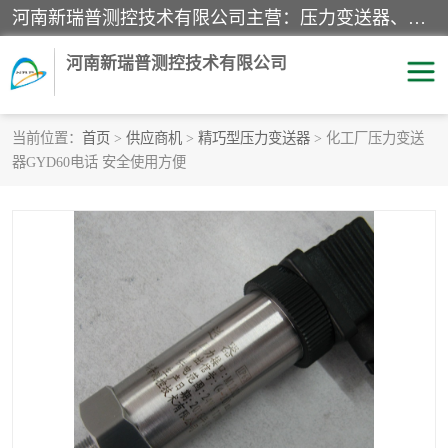
河南新瑞普测控技术有限公司主营：压力变送器、液位变送器、差压变送器、雷达料位计、电容物位计、温度显示控制仪表、电量变送器、流量计、工业自动化系统成套设备。
河南新瑞普测控技术有限公司
当前位置：
首页
>
供应商机
>
精巧型压力变送器
> 化工厂压力变送
器GYD60电话 安全使用方便
霍尼韦尔压力变送器
CS系列变送器
1151/3351产品分类
精巧型压力变送器
液位变送器
雷达料位计
标准型工业压力变送器
罐旁显示仪
差压变送器
温度传感器变送器
压力变送器
电容物位计