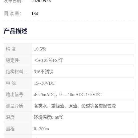
发布日期：
2026-08-07
阅 读 量：
184
产品描述
精 度
±0.5％
稳定性
＜±0.25％FS/年
结构材料 隔离膜片
316不锈钢
电 源
15--30VDC
输出信号
4~20mADC，0----10mADC 1~5VDC
测量介质
各类水、重轻油、原油、酸碱等各类腐蚀液
温度
环境温度0-60℃
量程
0--200m