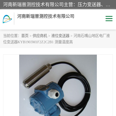
河南新瑞普测控技术有限公司主营：压力变送器、液位变送器、差压变送器、雷达料位计、电容物位计、温度显示控制仪表、电量变送器、流量计、工业自动化系统成套设备。
河南新瑞普测控技术有限公司
当前位置：
首页
>
供应商机
>
液位变送器
> 河南石嘴山地区电厂液
位变送器KYB1903M1F2Z2C2B1 测量温度高
霍尼韦尔压力变送器
CS系列变送器
1151/3351产品分类
精巧型压力变送器
液位变送器
雷达料位计
标准型工业压力变送器
罐旁显示仪
差压变送器
温度传感器变送器
压力变送器
电容物位计