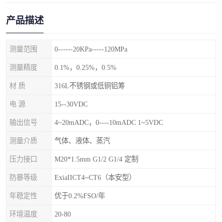
产品描述
测量范围
0------20KPa-----120MPa
测量精度
0.1%，0.25%，0.5%
材 质
316L不锈钢或低铜铝筹
电 源
15--30VDC
输出信号
4~20mADC，0----10mADC 1~5VDC
测量介质
气体、液体、蒸汽
压力接口
M20*1.5mm G1/2 G1/4 定制
防暴等级
ExiaIICT4~CT6（本安型）
年稳定性
优于0.2%FSO/年
环境温度
20-80