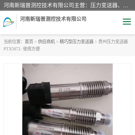
河南新瑞普测控技术有限公司主营：压力变送器、液位变送器、差压变送器、雷达料位计、电容物位计、温度显示控制仪表、电量变送器、流量计、工业自动化系统成套设备。
河南新瑞普测控技术有限公司
当前位置：
首页
>
供应商机
>
精巧型压力变送器
> 贵州压力变送器
PTX5072- 使用方便
霍尼韦尔压力变送器
CS系列变送器
1151/3351产品分类
精巧型压力变送器
液位变送器
雷达料位计
标准型工业压力变送器
罐旁显示仪
差压变送器
温度传感器变送器
压力变送器
电容物位计