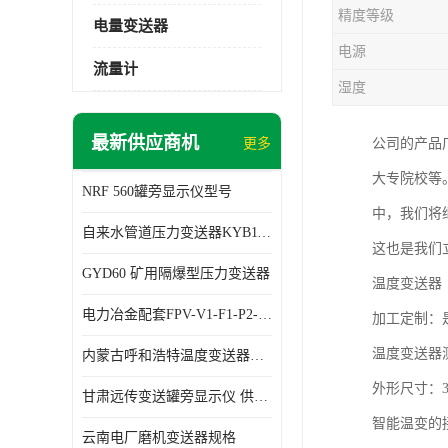
精度等级
电量变送器
电源
流量计
湿度
最新供应商机
更多
公司的产品
大专院校等
NRF 560罐旁显示仪型号
中，我们将
自来水管道压力变送器KYB11G03M2型号 使用方便
这也是我们
GYD60 矿用隔爆型压力变送器
温度变送器
电力冶金配套FPV-V1-F1-P2-03电压变送器
加工定制：
温度变送器测
内蒙古呼和浩特温度变送器配套罐旁显示仪供应 性能稳定
外形尺寸：3
甘肃远传变送罐旁显示仪 供应及时
智能温变的接
云南电厂磨机变送器规格