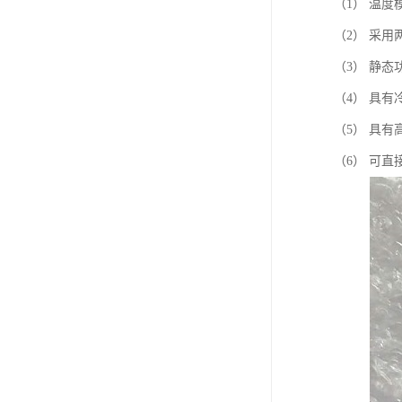
（1） 温
（2） 采用
（3） 静
（4） 具
（5） 具
（6） 可