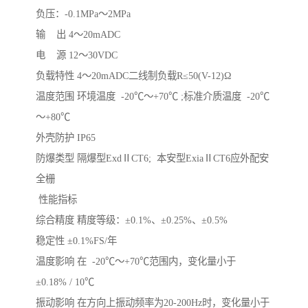
负压：-0.1MPa～2MPa
输 出 4～20mADC
电 源 12～30VDC
负载特性 4～20mADC二线制负载R≤50(V-12)Ω
温度范围 环境温度 -20℃～+70℃ ;标准介质温度 -20℃
～+80℃
外壳防护 IP65
防爆类型 隔爆型ExdⅡCT6; 本安型ExiaⅡCT6应外配安
全栅
性能指标
综合精度 精度等级：±0.1%、±0.25%、±0.5%
稳定性 ±0.1%FS/年
温度影响 在 -20℃～+70℃范围内，变化量小于
±0.18% / 10℃
振动影响 在方向上振动频率为20-200Hz时，变化量小于