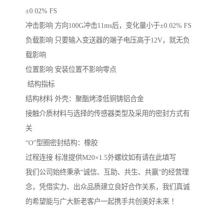
±0.02% FS
冲击影响 方向100G冲击11ms后，变化量小于±0.02% FS
负载影响 只要输入变送器的端子电压高于12V，就无负
载影响
位置影响 安装位置不影响零点
结构指标
结构材料 外壳：聚酯烤漆低铜铸铝合金
接触介质材料与选择的传感器类型及采用的密封方式有
关
“O”型圈密封结构：橡胶
过程连接 标准提供M20×1.5外螺纹如有请在此填写
我们公司始终秉承“诚信、互助、共生、共赢”的经营理
念，凭借实力、出众品质建立良好合作关系，我们真诚
的希望能与广大新老客户一起携手共创美好未来 ！