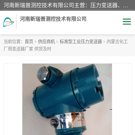
河南新瑞普测控技术有限公司主营：压力变送器、液位变送器、差压变送器、雷达料位计、电容物位计、温度显示控制仪表、电量变送器、流量计、工业自动化系统成套设备。
河南新瑞普测控技术有限公司
当前位置：
首页
>
供应商机
>
标准型工业压力变送器
> 内蒙古化工
厂用变送器厂家 供货及时
霍尼韦尔压力变送器
CS系列变送器
1151/3351产品分类
精巧型压力变送器
液位变送器
雷达料位计
标准型工业压力变送器
罐旁显示仪
差压变送器
温度传感器变送器
压力变送器
电容物位计