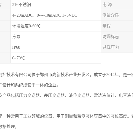
片
316不锈钢
电 源
4~20mADC，0----10mADC 1~5VDC
测量介质
环境温度0-60℃
量程
液晶
防爆标志
IP68
过载压力
0~70℃
测控技术有限公司位于郑州市高新技术产业开发区，成立于2014年。是
程设计和系统成套于一体的企业。
及产品包括压力变送器、差压变送器、液位变送器、雷达液位计、电容液
是一种常用于工业领域的仪器，用于测量和监测液体容器中的液位高度。
数据处理。