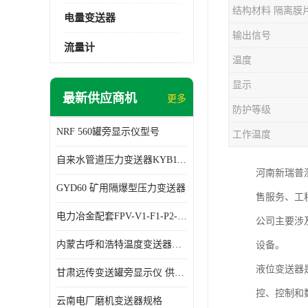
结构材料 隔离膜
电量变送器
输出信号
流量计
温度
显示
最新供应商机
更多
防护等级
NRF 560罐旁显示仪型号
工作温度
自来水管道压力变送器KYB11G03M2型号 使用方便
河南新瑞普
GYD60 矿用隔爆型压力变送器
售服务、工
电力冶金配套FPV-V1-F1-P2-03电压变送器
公司主要涉
内蒙古呼和浩特温度变送器配套罐旁显示仪供应 性能稳定
设备。
液位变送器
甘肃远传变送罐旁显示仪 供应及时
控、控制和
云南电厂磨机变送器规格