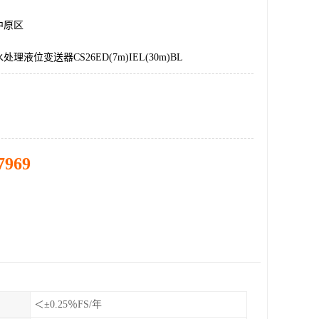
中原区
理液位变送器CS26ED(7m)IEL(30m)BL
7969
＜±0.25％FS/年