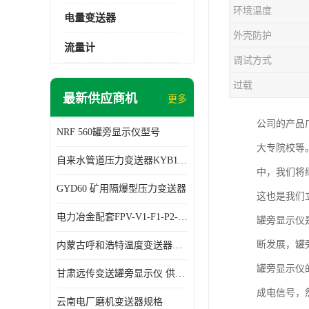
环境温度
电量变送器
外壳防护
流量计
调试方式
过载
最新供应商机
更多
公司的产品
NRF 560罐旁显示仪型号
大专院校等
自来水管道压力变送器KYB11G03M2型号 使用方便
中，我们将
GYD60 矿用隔爆型压力变送器
这也是我们
电力冶金配套FPV-V1-F1-P2-03电压变送器
罐旁显示仪
断发展，罐
内蒙古呼和浩特温度变送器配套罐旁显示仪供应 性能稳定
罐旁显示仪
甘肃远传变送罐旁显示仪 供应及时
成电信号，
云南电厂磨机变送器规格