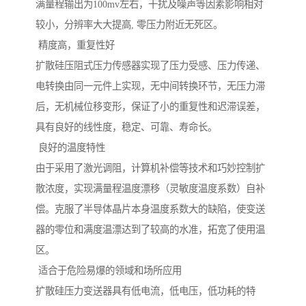
满量程输出为100mv左右，干扰及噪声等因素影响相对
较小，分辨率大大提高, 零压力附近无死区。
精度高，重复性好
扩散硅压阻式压力传感器实现了压力受感、压力传递、
电转换由同一元件上实现，无中间转换环节，无压力滞
后，无机械位移变形，保证了小的重复性和迟滞误差，
具有良好的线性度，稳定、可靠、寿命长。
良好的温度特性
由于采用了激光调阻，计算机补偿等技术和巧妙控制扩
散浓度，实现满量程温度漂移（灵敏度温度系数）自补
偿。克服了半导体晶片本身温度系数大的缺陷，使变送
器的零位和满度温漂达到了较高的水准，拓宽了使用温
区。
适合于危险易爆的领域和场所应用
扩散硅压力变送器具有低电流，低电压，低功耗的特