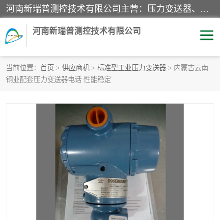
河南新瑞普测控技术有限公司主营：压力变送器、液位变送器、差压变送器、雷达料位计、电容物位计、温度显示控制仪表、电量变送器、流量计、工业自动化系统成套设备。
河南新瑞普测控技术有限公司
当前位置：
首页
>
供应商机
>
标准型工业压力变送器
> 内蒙古云南
铜业配套压力变送器电话 性能稳定
霍尼韦尔压力变送器
CS系列变送器
1151/3351产品分类
精巧型压力变送器
液位变送器
雷达料位计
标准型工业压力变送器
罐旁显示仪
差压变送器
温度传感器变送器
压力变送器
电容物位计