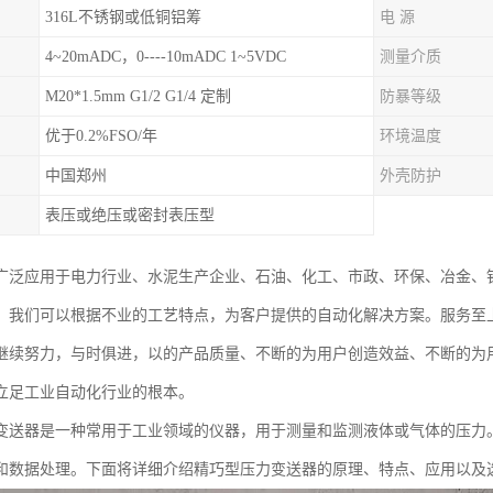
316L不锈钢或低铜铝筹
电 源
4~20mADC，0----10mADC 1~5VDC
测量介质
M20*1.5mm G1/2 G1/4 定制
防暴等级
优于0.2%FSO/年
环境温度
中国郑州
外壳防护
表压或绝压或密封表压型
广泛应用于电力行业、水泥生产企业、石油、化工、市政、环保、冶金、
。我们可以根据不业的工艺特点，为客户提供的自动化解决方案。服务至
继续努力，与时俱进，以的产品质量、不断的为用户创造效益、不断的为
立足工业自动化行业的根本。
变送器是一种常用于工业领域的仪器，用于测量和监测液体或气体的压力
和数据处理。下面将详细介绍精巧型压力变送器的原理、特点、应用以及