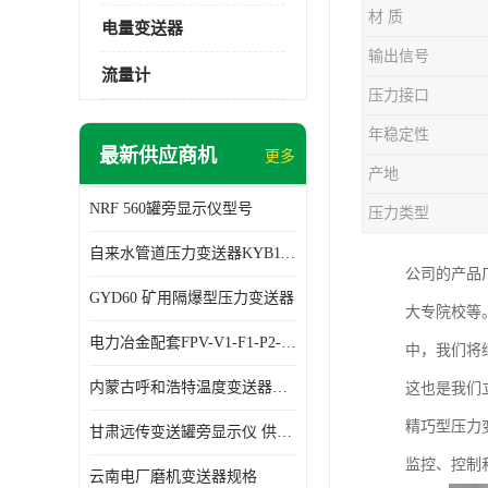
材 质
电量变送器
输出信号
流量计
压力接口
年稳定性
最新供应商机
更多
产地
NRF 560罐旁显示仪型号
压力类型
自来水管道压力变送器KYB11G03M2型号 使用方便
公司的产品
GYD60 矿用隔爆型压力变送器
大专院校等
电力冶金配套FPV-V1-F1-P2-03电压变送器
中，我们将
内蒙古呼和浩特温度变送器配套罐旁显示仪供应 性能稳定
这也是我们
精巧型压力
甘肃远传变送罐旁显示仪 供应及时
监控、控制
云南电厂磨机变送器规格