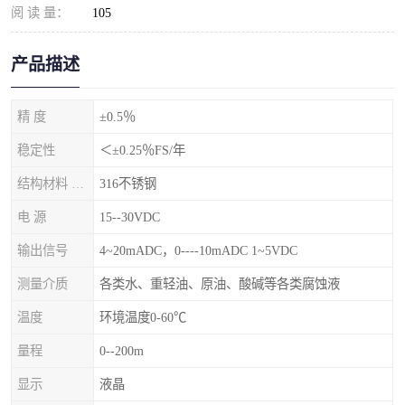
阅 读 量：
105
产品描述
精 度
±0.5％
稳定性
＜±0.25％FS/年
结构材料 隔离膜片
316不锈钢
电 源
15--30VDC
输出信号
4~20mADC，0----10mADC 1~5VDC
测量介质
各类水、重轻油、原油、酸碱等各类腐蚀液
温度
环境温度0-60℃
量程
0--200m
显示
液晶