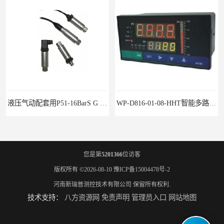
液压气动配套用P51-16BarS G -A-MD-20MA 压力变送器
WP-D816-01-08-HHT智能多路巡检仪
您是第
5201366
位访客
版权所有 ©2026-08-10
豫ICP备15004478号-2
河南新瑞普测控技术有限公司
保留所有权利.
技术支持：
八方资源网
免责声明
管理员入口
网站地图