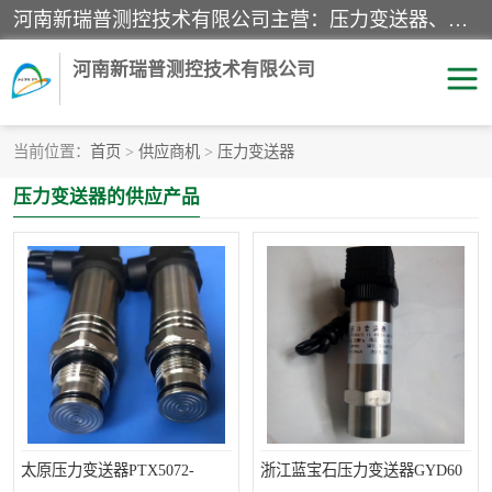
河南新瑞普测控技术有限公司主营：压力变送器、液位变送器、差压变送器、雷达料位计、电容物位计、温度显示控制仪表、电量变送器、流量计、工业自动化系统成套设备。
河南新瑞普测控技术有限公司
当前位置：
首页
>
供应商机
>
压力变送器
霍尼韦尔压力变送器
CS系列变送器
压力变送器的供应产品
1151/3351产品分类
精巧型压力变送器
液位变送器
雷达料位计
标准型工业压力变送器
罐旁显示仪
差压变送器
温度传感器变送器
压力变送器
电容物位计
太原压力变送器PTX5072-
浙江蓝宝石压力变送器GYD60