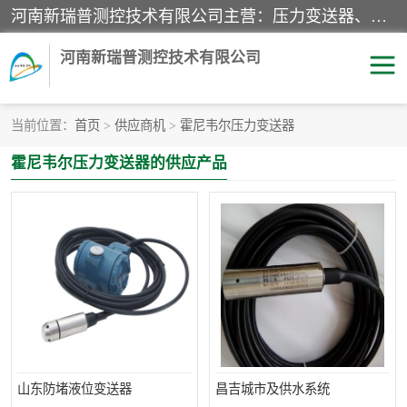
河南新瑞普测控技术有限公司主营：压力变送器、液位变送器、差压变送器、雷达料位计、电容物位计、温度显示控制仪表、电量变送器、流量计、工业自动化系统成套设备。
河南新瑞普测控技术有限公司
当前位置：
首页
>
供应商机
>
霍尼韦尔压力变送器
霍尼韦尔压力变送器
CS系列变送器
霍尼韦尔压力变送器的供应产品
1151/3351产品分类
精巧型压力变送器
液位变送器
雷达料位计
标准型工业压力变送器
罐旁显示仪
差压变送器
温度传感器变送器
压力变送器
电容物位计
山东防堵液位变送器
昌吉城市及供水系统