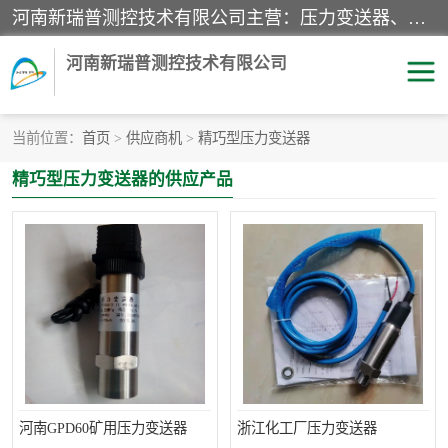
河南新瑞普测控技术有限公司主营：压力变送器、液位变送器、差压变送器、雷达料位计、电容物位计、温度显示控制仪表、电量变送器、流量计、工业自动化系统成套设备。
河南新瑞普测控技术有限公司
当前位置：
首页
>
供应商机
>
精巧型压力变送器
霍尼韦尔压力变送器
CS系列变送器
精巧型压力变送器的供应产品
1151/3351产品分类
精巧型压力变送器
液位变送器
雷达料位计
标准型工业压力变送器
罐旁显示仪
差压变送器
温度传感器变送器
压力变送器
电容物位计
河南GPD60矿用压力变送器
浙江化工厂压力变送器