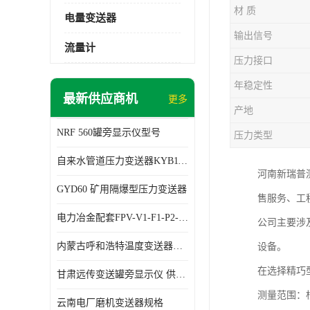
材 质
电量变送器
输出信号
流量计
压力接口
年稳定性
最新供应商机
更多
产地
NRF 560罐旁显示仪型号
压力类型
自来水管道压力变送器KYB11G03M2型号 使用方便
河南新瑞普
GYD60 矿用隔爆型压力变送器
售服务、工
电力冶金配套FPV-V1-F1-P2-03电压变送器
公司主要涉
内蒙古呼和浩特温度变送器配套罐旁显示仪供应 性能稳定
设备。
在选择精巧
甘肃远传变送罐旁显示仪 供应及时
测量范围：
云南电厂磨机变送器规格