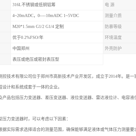
316L不锈钢或低铜铝筹
电 源
4~20mADC，0----10mADC 1~5VDC
测量介质
M20*1.5mm G1/2 G1/4 定制
防暴等级
优于0.2%FSO/年
环境温度
中国郑州
外壳防护
表压或绝压或密封表压型
测控技术有限公司位于郑州市高新技术产业开发区，成立于2014年。是
程设计和系统成套于一体的企业。
及产品包括压力变送器、差压变送器、液位变送器、雷达液位计、电容液
型压力变送器时，可以考虑以下因素：
根据实际需求选择适合的测量范围，确保能够满足液体或气体压力测量要