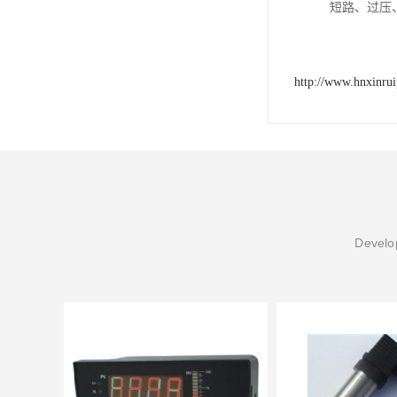
短路、过压
http://www.hnxinru
Develop