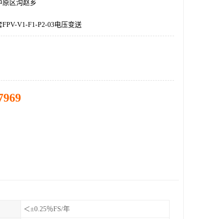
中原区沟赵乡
V-V1-F1-P2-03电压变送
7969
＜±0.25％FS/年