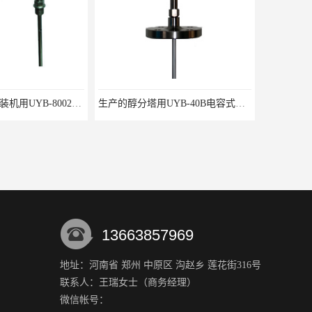
葡萄糖制药业灌装机用UYB-8002液位变送器
生产的醇分塔用UYB-40B电容式液位变送器
13663857969
地址：河南省 郑州 中原区 沟赵乡 莲花街316号
联系人：王瑞
女士
（商务经理）
-20-16抗震温度变送器
WRJK-8F150-20-16温度变送器
微信帐号：