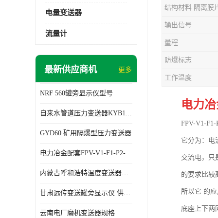
结构材料 隔离膜
电量变送器
输出信号
流量计
量程
防爆标志
最新供应商机
更多
工作温度
NRF 560罐旁显示仪型号
电力冶金
自来水管道压力变送器KYB11G03M2型号 使用方便
FPV-V1
GYD60 矿用隔爆型压力变送器
它分为：电
电力冶金配套FPV-V1-F1-P2-03电压变送器
交流电，只
内蒙古呼和浩特温度变送器配套罐旁显示仪供应 性能稳定
的要求比较
所以它 的
甘肃远传变送罐旁显示仪 供应及时
底座上下两
云南电厂磨机变送器规格