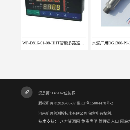
WP-D816-01-08-HHT智能多路巡检仪
您是第
5145162
位访客
版权所有 ©2026-08-07
豫ICP备15004478号-2
河南新瑞普测控技术有限公司
保留所有权利.
技术支持：
八方资源网
免责声明
管理员入口
网站
山东洗煤厂用液位变送器FB0803F104 E3 i M1 测量温度高
GYD60 矿用隔