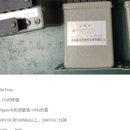
mVrms
.1%的终值
ppm/K的测量值/100Ω负载
0VDC时100MΩ以上，2000VAC/分钟