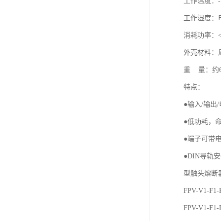
工作温度：-
工作湿度：
消耗功率：<
外壳材料：尼
重 量：约6
特点：
●输入/输出
●低功耗，
●端子可带
●DIN导轨
型触头熔断
FPV-V1
FPV-V1