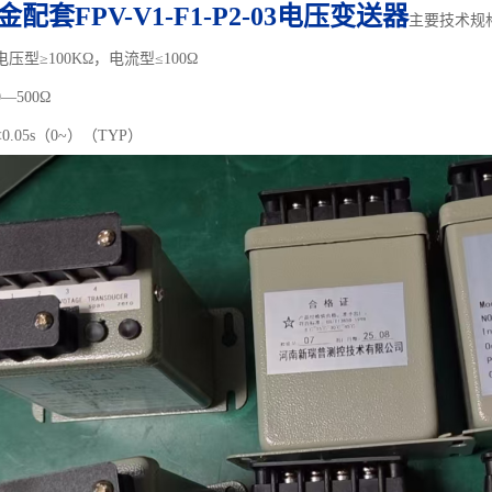
配套FPV-V1-F1-P2-03电压变送器
主要技术规
压型≥100KΩ，电流型≤100Ω
—500Ω
.05s（0~）（TYP）