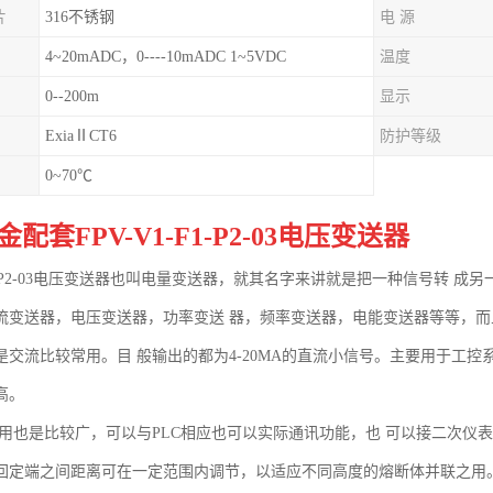
片
316不锈钢
电 源
4~20mADC，0----10mADC 1~5VDC
温度
0--200m
显示
ExiaⅡCT6
防护等级
0~70℃
配套FPV-V1-F1-P2-03电压变送器
-F1-P2-03电压变送器也叫电量变送器，就其名字来讲就是把一种信号转 成
流变送器，电压变送器，功率变送 器，频率变送器，电能变送器等等，而
是交流比较常用。目 般输出的都为4-20MA的直流小信号。主要用于工
高。
应用也是比较广，可以与PLC相应也可以实际通讯功能，也 可以接二次仪
回定端之间距离可在一定范围内调节，以适应不同高度的熔断体并联之用