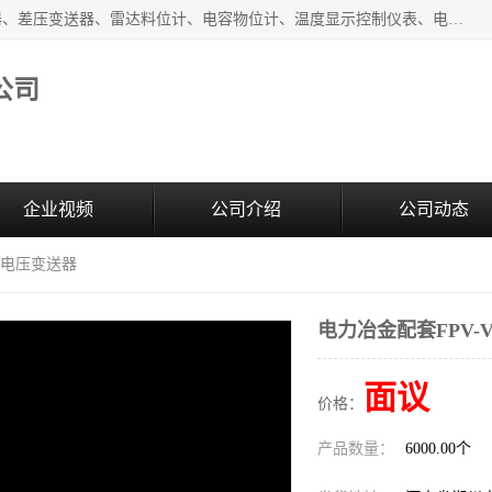
河南新瑞普测控技术有限公司主营：压力变送器、液位变送器、差压变送器、雷达料位计、电容物位计、温度显示控制仪表、电量变送器、流量计、工业自动化系统成套设备。
公司
企业视频
公司介绍
公司动态
-03电压变送器
电力冶金配套FPV-V1
面议
价格：
产品数量：
6000.00个