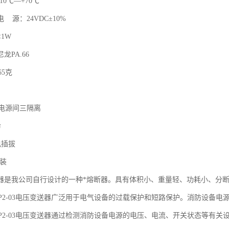
10℃—+70℃
电 源：24VDC±10%
1W
龙PA.66
5克
/电源间三隔离
命
电插拔
安装
器是我公司自行设计的一种*熔断器。具有体积小、重量轻、功耗小、分
-F1-P2-03电压变送器广泛用于电气设备的过载保护和短路保护。消防设
-F1-P2-03电压变送器通过检测消防设备电源的电压、电流、开关状态等