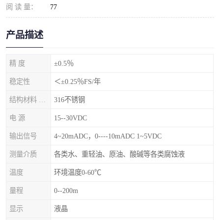
阅 读 量：
77
产品描述
精 度
±0.5％
稳定性
＜±0.25％FS/年
结构材料 隔离膜片
316不锈钢
电 源
15--30VDC
输出信号
4~20mADC，0----10mADC 1~5VDC
测量介质
各类水、重轻油、原油、酸碱等各类腐蚀液
温度
环境温度0-60℃
量程
0--200m
显示
液晶