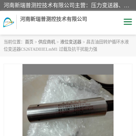
河南新瑞普测控技术有限公司主营：压力变送器、液位变送器、差压变送器、雷达料位计、电容物位计、温度显示控制仪表、电量变送器、流量计、工业自动化系统成套设备。
河南新瑞普测控技术有限公司
当前位置：
首页
>
供应商机
>
液位变送器
> 昌吉油田转炉循环水液
位变送器CS26TADIIIELmM1 过载及抗干扰能力强
霍尼韦尔压力变送器
CS系列变送器
1151/3351产品分类
精巧型压力变送器
液位变送器
雷达料位计
标准型工业压力变送器
罐旁显示仪
差压变送器
温度传感器变送器
压力变送器
电容物位计