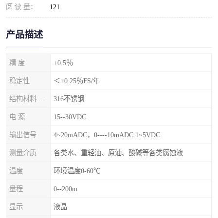
阅 读 量：
121
产品描述
精 度
±0.5％
稳定性
＜±0.25％FS/年
结构材料 隔离膜片
316不锈钢
电 源
15--30VDC
输出信号
4~20mADC，0----10mADC 1~5VDC
测量介质
各类水、重轻油、原油、酸碱等各类腐蚀液
温度
环境温度0-60℃
量程
0--200m
显示
液晶