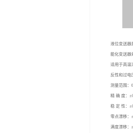
液位变送器
能化变送器
适用于高温
反性和过电
测量范围：0-
精 确 度：±0
稳 定 性：±0
零点漂移：±0.0
满度漂移：±0.0