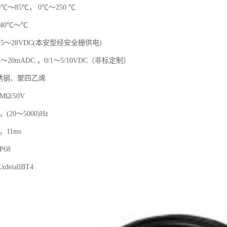
度：0℃～85℃， 0℃～250 ℃
40℃～℃
5～28VDC(本安型经安全栅供电)
20mADC ，0/1～5/10VDC（非标定制）
锈钢、聚四乙烯
MΩ/50V
(20～5000)Hz
，11ms
68
eiallBT4