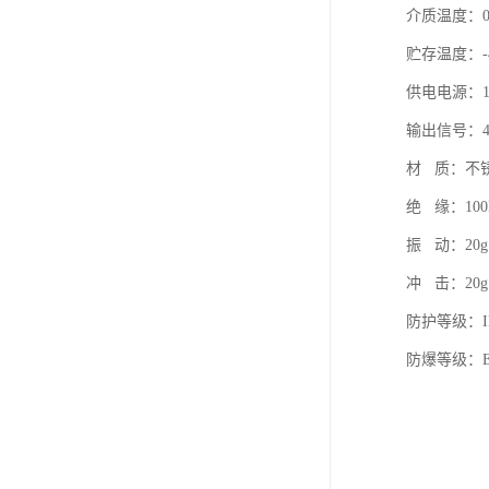
介质温
贮存温度：-
供电电源：1
输出信号：4～
材 质：不
绝 缘：100
振 动：20g，
冲 击：20g
防护等级：IP
防爆等级：Exd