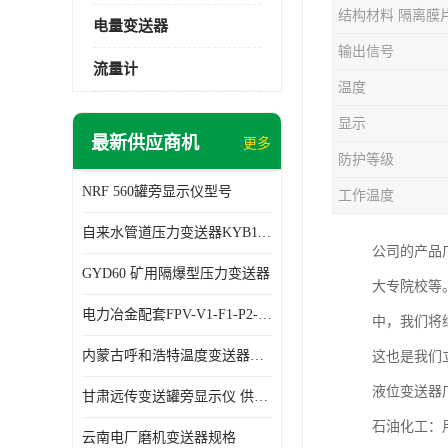
结构材料 隔离膜
电量变送器
输出信号
流量计
温度
显示
最新供应商机
更多
防护等级
NRF 560罐旁显示仪型号
工作温度
自来水管道压力变送器KYB11G03M2型号 使用方便
公司的产品
GYD60 矿用隔爆型压力变送器
大专院校等
电力冶金配套FPV-V1-F1-P2-03电压变送器
中，我们将
内蒙古呼和浩特温度变送器配套罐旁显示仪供应 性能稳定
这也是我们
液位变送器
甘肃远传变送罐旁显示仪 供应及时
石油化工：
云南电厂磨机变送器规格