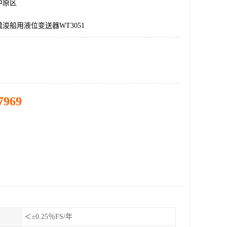
中原区
浚船用液位变送器WT3051
7969
＜±0.25％FS/年