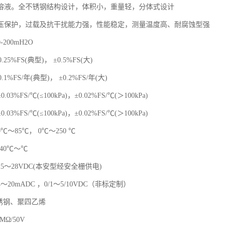
溶液。全不锈钢结构设计，体积小，重量轻，分体式设计
压保护，过载及抗干扰能力强，性能稳定，测量温度高、耐腐蚀型强
200mH2O
.25%FS(典型)， ±0.5%FS(大)
.1%FS/年(典型)， ±0.2%FS/年(大)
3%FS/℃(≤100kPa)，±0.02%FS/℃(＞100kPa)
3%FS/℃(≤100kPa)，±0.02%FS/℃(＞100kPa)
度：0℃～85℃， 0℃～250 ℃
40℃～℃
5～28VDC(本安型经安全栅供电)
20mADC ，0/1～5/10VDC（非标定制）
锈钢、聚四乙烯
MΩ/50V