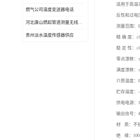
适用于高温
燃气公司温度变送器电话
反性和过电
河北唐山燃起管道测量无线压力变送器型号 性能稳定
测量范围：0-
贵州淡水温度传感器供应
精 确 度：±0
稳 定 性：±0
零点漂移：±0.0
满度漂移：±0.0
介质温
贮存温度：-
供电电源：1
输出信号：4～
材 质：不
绝 缘：100