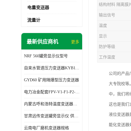
结构材料 隔离膜
电量变送器
输出信号
流量计
温度
显示
最新供应商机
更多
防护等级
NRF 560罐旁显示仪型号
工作温度
自来水管道压力变送器KYB11G03M2型号 使用方便
公司的产品
GYD60 矿用隔爆型压力变送器
大专院校等
电力冶金配套FPV-V1-F1-P2-03电压变送器
中，我们将
内蒙古呼和浩特温度变送器配套罐旁显示仪供应 性能稳定
这也是我们
液位变送器
甘肃远传变送罐旁显示仪 供应及时
能化变送器
云南电厂磨机变送器规格