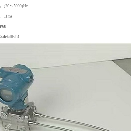
(20～5000)Hz
，11ms
68
eiallBT4