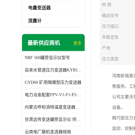
材 质
电量变送器
输出信号
流量计
压力接口
年稳定性
最新供应商机
更多
产地
NRF 560罐旁显示仪型号
压力类型
自来水管道压力变送器KYB11G03M2型号 使用方便
河南新瑞普
GYD60 矿用隔爆型压力变送器
售服务、工
电力冶金配套FPV-V1-F1-P2-03电压变送器
公司主要涉
内蒙古呼和浩特温度变送器配套罐旁显示仪供应 性能稳定
设备。
精巧型压力
甘肃远传变送罐旁显示仪 供应及时
监控、控制
云南电厂磨机变送器规格