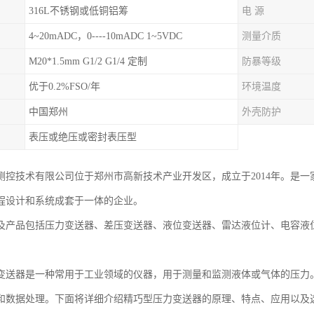
316L不锈钢或低铜铝筹
电 源
4~20mADC，0----10mADC 1~5VDC
测量介质
M20*1.5mm G1/2 G1/4 定制
防暴等级
优于0.2%FSO/年
环境温度
中国郑州
外壳防护
表压或绝压或密封表压型
测控技术有限公司位于郑州市高新技术产业开发区，成立于2014年。是
程设计和系统成套于一体的企业。
及产品包括压力变送器、差压变送器、液位变送器、雷达液位计、电容液
变送器是一种常用于工业领域的仪器，用于测量和监测液体或气体的压力
和数据处理。下面将详细介绍精巧型压力变送器的原理、特点、应用以及