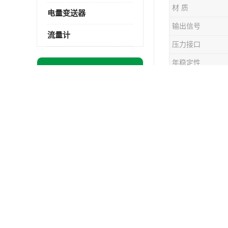
材 质
电量变送器
输出信号
流量计
压力接口
年稳定性
最新供应商机
更多
产地
NRF 560罐旁显示仪型号
压力类型
自来水管道压力变送器KYB11G03M2型号 使用方便
河南新瑞普
GYD60 矿用隔爆型压力变送器
售服务、工
电力冶金配套FPV-V1-F1-P2-03电压变送器
公司主要涉
内蒙古呼和浩特温度变送器配套罐旁显示仪供应 性能稳定
设备。
精巧型压力
甘肃远传变送罐旁显示仪 供应及时
压力感应：
云南电厂磨机变送器规格