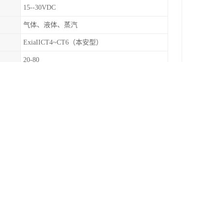
15--30VDC
气体、液体、蒸汽
ExiaIICT4~CT6（本安型）
20-80
IP65
一家集工业自动化控制设备研发、设计、测控技术销
位计 、温度变送器、数显控制仪表以及自动化成套
力变送器。