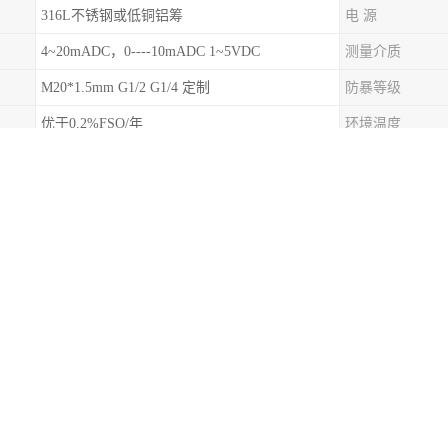
316L不锈钢或低铜铝筹
电 源
4~20mADC，0----10mADC 1~5VDC
测量介质
M20*1.5mm G1/2 G1/4 定制
防暴等级
优于0.2%FSO/年
环境温度
中国郑州
外壳防护
表压或绝压或密封表压型
测控技术有限公司位于郑州市高新技术产业开发区，成立于2014年。是
程设计和系统成套于一体的企业。
及产品包括压力变送器、差压变送器、液位变送器、雷达液位计、电容液
变送器的工作原理基于压力传感技术，主要包括以下几个步骤：
精巧型压力变送器通过感应液体或气体的压力，通常采用压力传感器或压