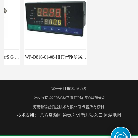
WP-D816-01-08-HHT智能多路巡检仪
水泥厂用DG1300-PJ-1-2-40/AA2N压力变送器
您是第
5146382
位访客
版权所有 ©2026-08-07
豫ICP备15004478号-2
河南新瑞普测控技术有限公司
保留所有权利.
技术支持：
八方资源网
免责声明
管理员入口
网站地图
铜液氨冷器配套用UYB-8003物位变送器
葡萄糖制药业灌装机用UYB-8002液位变送器