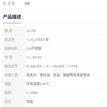
阅 读 量：
142
产品描述
精 度
±0.5％
稳定性
＜±0.25％FS/年
结构材料 隔离膜片
316不锈钢
电 源
15--30VDC
输出信号
4~20mADC，0----10mADC 1~5VDC
测量介质
各类水、重轻油、原油、酸碱等各类腐蚀液
温度
环境温度0-60℃
量程
0--200m
显示
液晶