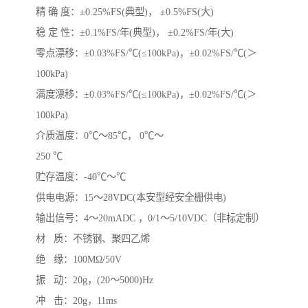
精 确 度：±0.25%FS(典型)， ±0.5%FS(大)
稳 定 性：±0.1%FS/年(典型)， ±0.2%FS/年(大)
零点漂移：±0.03%FS/℃(≤100kPa)，±0.02%FS/℃(＞
100kPa)
满度漂移：±0.03%FS/℃(≤100kPa)，±0.02%FS/℃(＞
100kPa)
介质温度：0℃～85℃， 0℃～
250 ℃
贮存温度：-40℃～℃
供电电源：15～28VDC(本安型经安全栅供电)
输出信号：4～20mADC ，0/1～5/10VDC（非标定制）
材 质：不锈钢、聚四乙烯
绝 缘：100MΩ/50V
振 动：20g，(20～5000)Hz
冲 击：20g，11ms