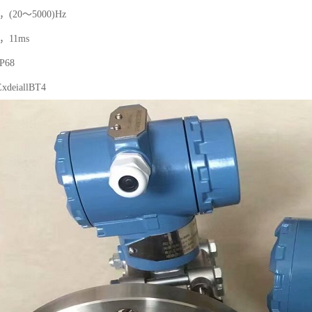
(20～5000)Hz
，11ms
68
eiallBT4