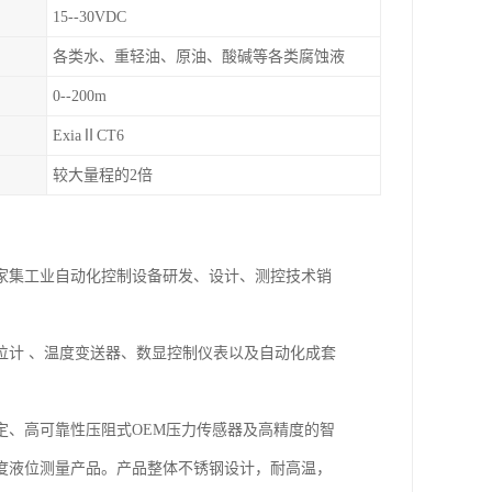
15--30VDC
各类水、重轻油、原油、酸碱等各类腐蚀液
0--200m
ExiaⅡCT6
较大量程的2倍
一家集工业自动化控制设备研发、设计、测控技术销
位计 、温度变送器、数显控制仪表以及自动化成套
定、高可靠性压阻式OEM压力传感器及高精度的智
度液位测量产品。产品整体不锈钢设计，耐高温，