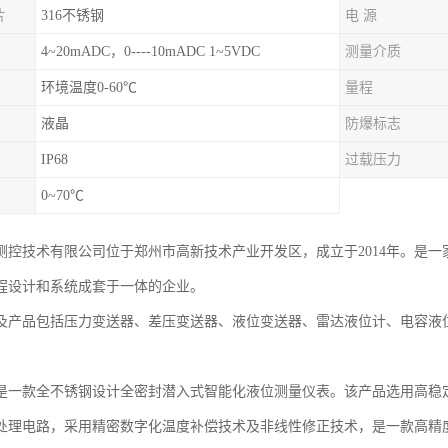
片
316不锈钢
电 源
4~20mADC，0----10mADC 1~5VDC
测量介质
环境温度0-60℃
量程
液晶
防爆标志
IP68
过载压力
0~70℃
测控技术有限公司位于郑州市高新技术产业开发区，成立于2014年。是
程设计和系统成套于一体的企业。
及产品包括压力变送器、差压变送器、液位变送器、雷达液位计、电容液
是一款全不锈钢设计全密封潜入式智能化液位测量仪表。该产品选用高稳
处理电路，采用精密数字化温度补偿技术及非线性修正技术，是一款高精