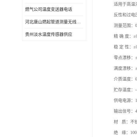
适用于高温
燃气公司温度变送器电话
反性和过电
河北唐山燃起管道测量无线压力变送器型号 性能稳定
测量范围：0-
贵州淡水温度传感器供应
精 确 度：±0
稳 定 性：±0
零点漂移：±0.0
满度漂移：±0.0
介质温
贮存温度：-
供电电源：1
输出信号：4～
材 质：不
绝 缘：100