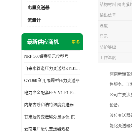
结构材料 隔离膜
电量变送器
输出信号
流量计
温度
显示
最新供应商机
更多
防护等级
NRF 560罐旁显示仪型号
工作温度
自来水管道压力变送器KYB11G03M2型号 使用方便
河南新瑞普
GYD60 矿用隔爆型压力变送器
售服务、工
电力冶金配套FPV-V1-F1-P2-03电压变送器
公司主要涉
内蒙古呼和浩特温度变送器配套罐旁显示仪供应 性能稳定
设备。
液位变送器
甘肃远传变送罐旁显示仪 供应及时
能化变送器
云南电厂磨机变送器规格