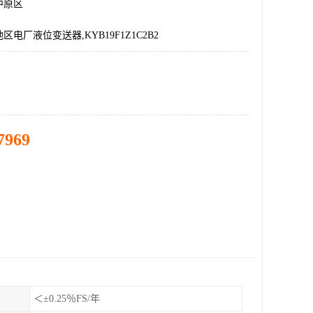
中原区
电厂液位变送器,KYB19F1Z1C2B2
7969
＜±0.25％FS/年