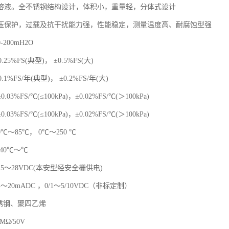
溶液。全不锈钢结构设计，体积小，重量轻，分体式设计
压保护，过载及抗干扰能力强，性能稳定，测量温度高、耐腐蚀型强
200mH2O
.25%FS(典型)， ±0.5%FS(大)
.1%FS/年(典型)， ±0.2%FS/年(大)
3%FS/℃(≤100kPa)，±0.02%FS/℃(＞100kPa)
3%FS/℃(≤100kPa)，±0.02%FS/℃(＞100kPa)
度：0℃～85℃， 0℃～250 ℃
40℃～℃
5～28VDC(本安型经安全栅供电)
20mADC ，0/1～5/10VDC（非标定制）
锈钢、聚四乙烯
MΩ/50V