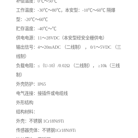
补偿温度：0℃～50℃
工作温度：-30℃～80℃，本安型：-10℃～60℃ 隔爆
型：-20℃～60℃
贮存温度：-40℃～℃
供电电源：11～28VDC（本安型经安全栅供电）
输出信号：4～20mADC （二线制） ， 0/1～5VDC （三
线制）
负载电阻：≤（U-10）/0.02Ω （二线制）， ≥10k（三线
制）
外壳防护：IP65
电气连接：接插件或电缆线
外形结构
结构材料：
外壳：不锈钢 1Cr18Ni9Ti
传感器壳体：不锈钢1Cr18Ni9Ti