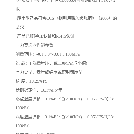
·本质安全型产品，符合GB3836.4标准的ExiaⅡCT6的要
求
·船用型产品符合CCS《钢制海船入级规范》（2006）的
要求
·产品已取得CE认证和RoHS认证
压力变送器性能参数
测量范围：-0.1…0～0.01…100MPa
过 载：1.满量程压力或110MPa(取小值)
压力类型：表压或绝压或密封表压型
精 度：±0.25%FS
长期稳定性：±0.3%FS/年
零点温度漂移：0.1%FS/℃(≤100kPa)； 0.05%FS/℃(＞
100kPa)
满度温度漂移：0.1%FS/℃(≤100kPa)； 0.05%FS/℃(＞
100kPa)