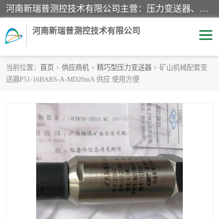
河南新瑞普测控技术有限公司主营：压力变送器、液位变送器、差压变送器、雷达料位计、电容物位计、温度显示控制仪表、电量变送器、流量计、工业自动化系统成套设备。
河南新瑞普测控技术有限公司
当前位置：
首页
>
供应商机
>
精巧型压力变送器
> 矿山机械配套变
送器P51-16BARS-A-MD20mA 供应 使用方便
霍尼韦尔压力变送器
CS系列变送器
1151/3351产品分类
精巧型压力变送器
液位变送器
雷达料位计
标准型工业压力变送器
罐旁显示仪
差压变送器
温度传感器变送器
压力变送器
电容物位计