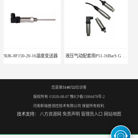
液压气动配套用P51-16BarS G -A-MD-20MA 压力变送器
WP-D816-01-08-HHT智能多路巡检仪
您是第
5146722
位访客
版权所有 ©2026-08-07
豫ICP备15004478号-2
河南新瑞普测控技术有限公司
保留所有权利.
技术支持：
八方资源网
免责声明
管理员入口
网站地图
水泥厂用DG1300-PJ-1-2-40/AA2N压力变送器
铜液氨冷器配套用UYB-8003物位变送器