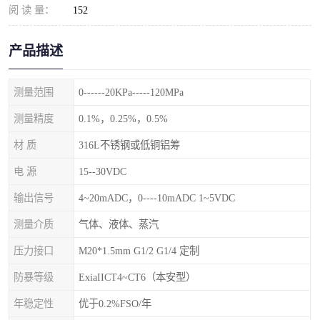
阅 读 量：
152
产品描述
测量范围
0------20KPa-----120MPa
测量精度
0.1%，0.25%，0.5%
材 质
316L不锈钢或低铜铝筹
电 源
15--30VDC
输出信号
4~20mADC，0----10mADC 1~5VDC
测量介质
气体、液体、蒸汽
压力接口
M20*1.5mm G1/2 G1/4 定制
防暴等级
ExiaIICT4~CT6（本安型）
年稳定性
优于0.2%FSO/年