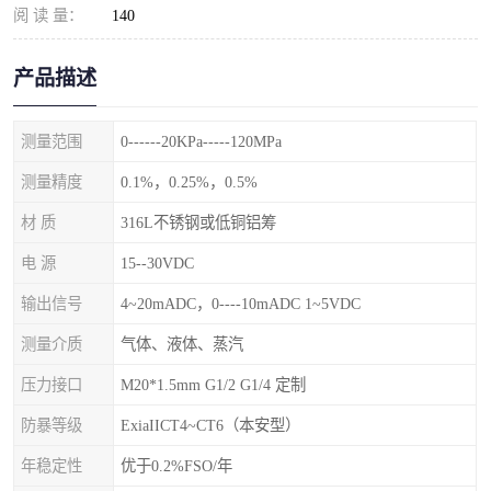
阅 读 量：
140
产品描述
测量范围
0------20KPa-----120MPa
测量精度
0.1%，0.25%，0.5%
材 质
316L不锈钢或低铜铝筹
电 源
15--30VDC
输出信号
4~20mADC，0----10mADC 1~5VDC
测量介质
气体、液体、蒸汽
压力接口
M20*1.5mm G1/2 G1/4 定制
防暴等级
ExiaIICT4~CT6（本安型）
年稳定性
优于0.2%FSO/年