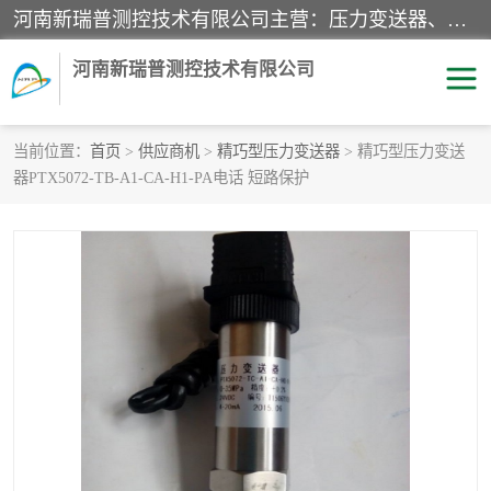
河南新瑞普测控技术有限公司主营：压力变送器、液位变送器、差压变送器、雷达料位计、电容物位计、温度显示控制仪表、电量变送器、流量计、工业自动化系统成套设备。
河南新瑞普测控技术有限公司
当前位置：
首页
>
供应商机
>
精巧型压力变送器
> 精巧型压力变送
器PTX5072-TB-A1-CA-H1-PA电话 短路保护
霍尼韦尔压力变送器
CS系列变送器
1151/3351产品分类
精巧型压力变送器
液位变送器
雷达料位计
标准型工业压力变送器
罐旁显示仪
差压变送器
温度传感器变送器
压力变送器
电容物位计