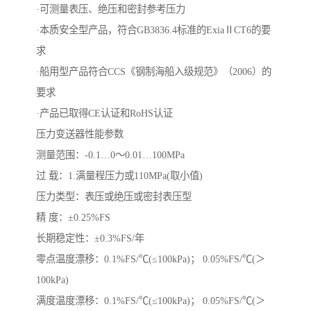
·可测量表压、绝压和密封参考压力
·本质安全型产品，符合GB3836.4标准的ExiaⅡCT6的要
求
·船用型产品符合CCS《钢制海船入级规范》（2006）的
要求
·产品已取得CE认证和RoHS认证
压力变送器性能参数
测量范围：-0.1…0～0.01…100MPa
过 载：1.满量程压力或110MPa(取小值)
压力类型：表压或绝压或密封表压型
精 度：±0.25%FS
长期稳定性：±0.3%FS/年
零点温度漂移：0.1%FS/℃(≤100kPa)； 0.05%FS/℃(＞
100kPa)
满度温度漂移：0.1%FS/℃(≤100kPa)； 0.05%FS/℃(＞