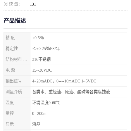
阅 读 量：
131
产品描述
精 度
±0.5％
稳定性
＜±0.25％FS/年
结构材料 隔离膜片
316不锈钢
电 源
15--30VDC
输出信号
4~20mADC，0----10mADC 1~5VDC
测量介质
各类水、重轻油、原油、酸碱等各类腐蚀液
温度
环境温度0-60℃
量程
0--200m
显示
液晶