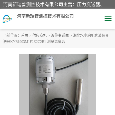
河南新瑞普测控技术有限公司主营：压力变送器、液位变送器、差压变送器、雷达料位计、电容物位计、温度显示控制仪表、电量变送器、流量计、工业自动化系统成套设备。
河南新瑞普测控技术有限公司
当前位置：
首页
>
供应商机
>
液位变送器
> 湖北水电站配套液位变
送器KYB1903M1F2Z2C2B1 测量温度高
霍尼韦尔压力变送器
CS系列变送器
1151/3351产品分类
精巧型压力变送器
液位变送器
雷达料位计
标准型工业压力变送器
罐旁显示仪
差压变送器
温度传感器变送器
压力变送器
电容物位计