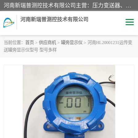
河南新瑞普测控技术有限公司主营：压力变送器、液位变送器、差压变送器、雷达料位计、电容物位计、温度显示控制仪表、电量变送器、流量计、工业自动化系统成套设备。
河南新瑞普测控技术有限公司
当前位置：
首页
>
供应商机
>
罐旁显示仪
> 河南HL20001231远传变
送罐旁显示仪型号 型号多样
霍尼韦尔压力变送器
CS系列变送器
1151/3351产品分类
精巧型压力变送器
液位变送器
雷达料位计
标准型工业压力变送器
罐旁显示仪
差压变送器
温度传感器变送器
压力变送器
电容物位计