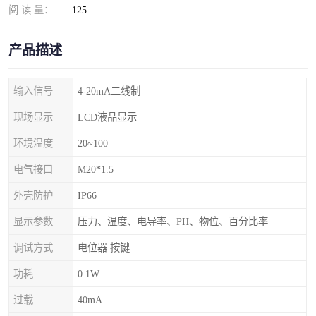
阅 读 量：
125
产品描述
输入信号
4-20mA二线制
现场显示
LCD液晶显示
环境温度
20~100
电气接口
M20*1.5
外壳防护
IP66
显示参数
压力、温度、电导率、PH、物位、百分比率
调试方式
电位器 按键
功耗
0.1W
过载
40mA