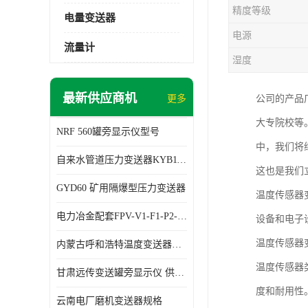
精度等级
电量变送器
电源
流量计
湿度
最新供应商机
更多
公司的产品
大专院校等
NRF 560罐旁显示仪型号
中，我们将
自来水管道压力变送器KYB11G03M2型号 使用方便
这也是我们
GYD60 矿用隔爆型压力变送器
温度传感器
电力冶金配套FPV-V1-F1-P2-03电压变送器
设备和电子
温度传感器
内蒙古呼和浩特温度变送器配套罐旁显示仪供应 性能稳定
温度传感器
甘肃远传变送罐旁显示仪 供应及时
度和耐用性
云南电厂磨机变送器规格