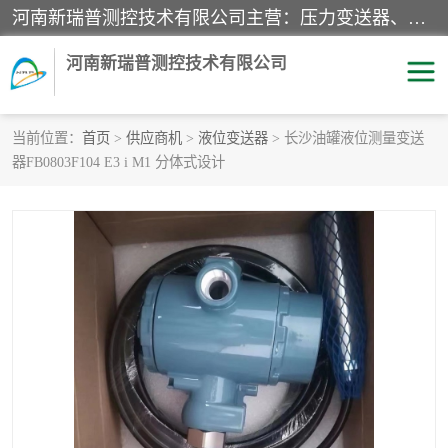
河南新瑞普测控技术有限公司主营：压力变送器、液位变送器、差压变送器、雷达料位计、电容物位计、温度显示控制仪表、电量变送器、流量计、工业自动化系统成套设备。
河南新瑞普测控技术有限公司
当前位置：
首页
>
供应商机
>
液位变送器
> 长沙油罐液位测量变送
器FB0803F104 E3 i M1 分体式设计
霍尼韦尔压力变送器
CS系列变送器
1151/3351产品分类
精巧型压力变送器
液位变送器
雷达料位计
标准型工业压力变送器
罐旁显示仪
差压变送器
温度传感器变送器
压力变送器
电容物位计