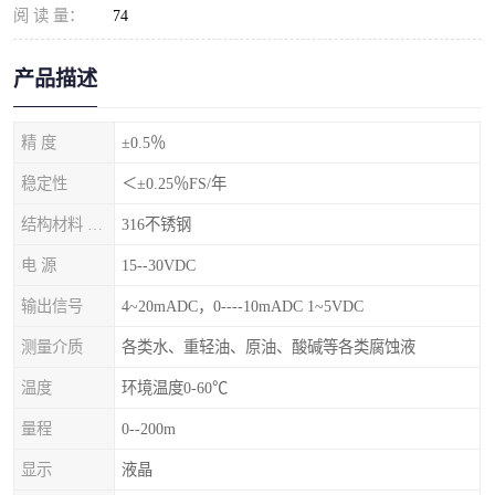
阅 读 量：
74
产品描述
精 度
±0.5％
稳定性
＜±0.25％FS/年
结构材料 隔离膜片
316不锈钢
电 源
15--30VDC
输出信号
4~20mADC，0----10mADC 1~5VDC
测量介质
各类水、重轻油、原油、酸碱等各类腐蚀液
温度
环境温度0-60℃
量程
0--200m
显示
液晶