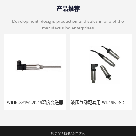
产品推荐
Development, design, production and sales in one of the
manufacturing enterprises
0-16温度变送器
液压气动配套用P51-16BarS G -A-MD-20MA 压力变送器
您是第
5134530
位访客