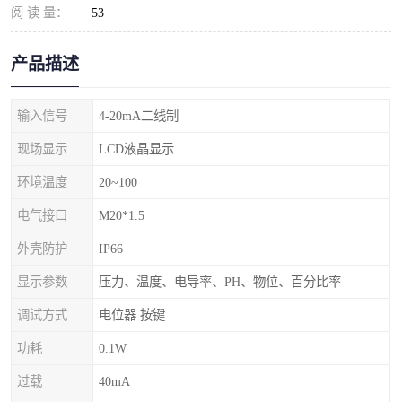
阅 读 量：
53
产品描述
输入信号
4-20mA二线制
现场显示
LCD液晶显示
环境温度
20~100
电气接口
M20*1.5
外壳防护
IP66
显示参数
压力、温度、电导率、PH、物位、百分比率
调试方式
电位器 按键
功耗
0.1W
过载
40mA