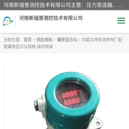
河南新瑞普测控技术有限公司主营：压力变送器、液位变送器、差压变送器、雷达料位计、电容物位计、温度显示控制仪表、电量变送器、流量计、工业自动化系统成套设备。
河南新瑞普测控技术有限公司
当前位置：
首页
>
供应商机
>
罐旁显示仪
> 内蒙古呼和浩特电厂配
套罐旁显示仪规格 操作简单
霍尼韦尔压力变送器
CS系列变送器
1151/3351产品分类
精巧型压力变送器
液位变送器
雷达料位计
标准型工业压力变送器
罐旁显示仪
差压变送器
温度传感器变送器
压力变送器
电容物位计