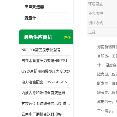
环境温度
电量变送器
外壳防护
流量计
调试方式
过载
最新供应商机
更多
河南新瑞普
NRF 560罐旁显示仪型号
售服务、工
自来水管道压力变送器KYB11G03M2型号 使用方便
计 、温度
GYD60 矿用隔爆型压力变送器
罐旁显示仪
电力冶金配套FPV-V1-F1-P2-03电压变送器
断发展，罐
罐旁显示仪
内蒙古呼和浩特温度变送器配套罐旁显示仪供应 性能稳定
成电信号，
甘肃远传变送罐旁显示仪 供应及时
工业需求。
云南电厂磨机变送器规格