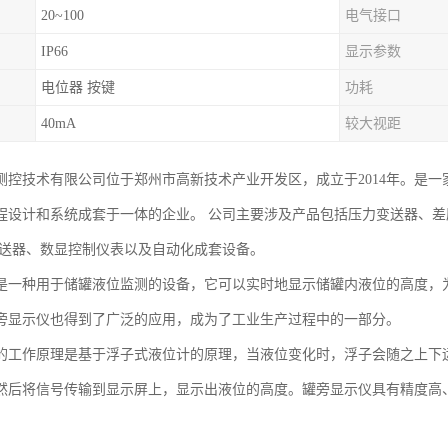
20~100
电气接口
IP66
显示参数
电位器 按键
功耗
40mA
较大视距
测控技术有限公司位于郑州市高新技术产业开发区，成立于2014年。是
程设计和系统成套于一体的企业。 公司主要涉及产品包括压力变送器、
变送器、数显控制仪表以及自动化成套设备。
是一种用于储罐液位监测的设备，它可以实时地显示储罐内液位的高度，
旁显示仪也得到了广泛的应用，成为了工业生产过程中的一部分。
的工作原理是基于浮子式液位计的原理，当液位变化时，浮子会随之上下
然后将信号传输到显示屏上，显示出液位的高度。罐旁显示仪具有精度高