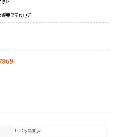
中原区
套罐旁显示仪电话
7969
LCD液晶显示