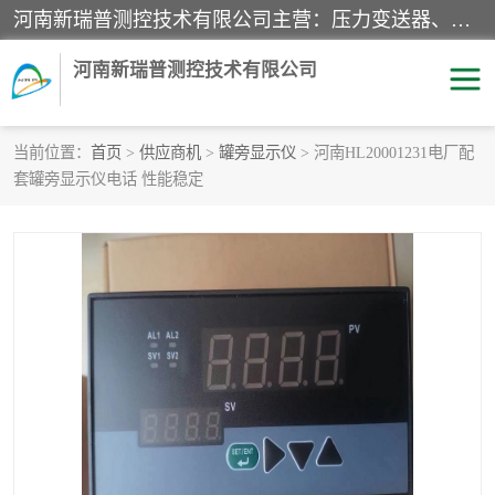
河南新瑞普测控技术有限公司主营：压力变送器、液位变送器、差压变送器、雷达料位计、电容物位计、温度显示控制仪表、电量变送器、流量计、工业自动化系统成套设备。
河南新瑞普测控技术有限公司
当前位置：
首页
>
供应商机
>
罐旁显示仪
> 河南HL20001231电厂配
套罐旁显示仪电话 性能稳定
霍尼韦尔压力变送器
CS系列变送器
1151/3351产品分类
精巧型压力变送器
液位变送器
雷达料位计
标准型工业压力变送器
罐旁显示仪
差压变送器
温度传感器变送器
压力变送器
电容物位计