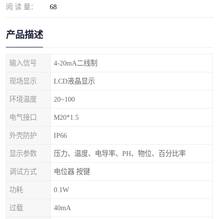
阅 读 量：
68
产品描述
输入信号
4-20mA二线制
现场显示
LCD液晶显示
环境温度
20~100
电气接口
M20*1.5
外壳防护
IP66
显示参数
压力、温度、电导率、PH、物位、百分比率
调试方式
电位器 按键
功耗
0.1W
过载
40mA