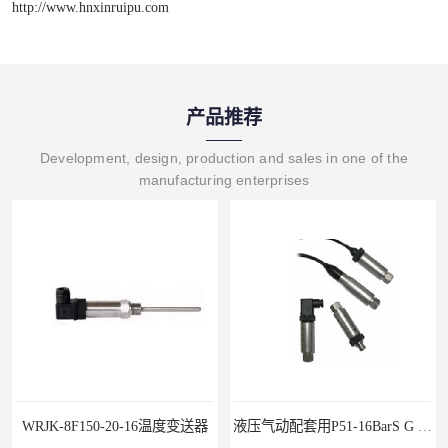
http://www.hnxinruipu.com
产品推荐
Development, design, production and sales in one of the
manufacturing enterprises
液压气动配套用P51-16BarS G -A-MD-20MA 压力变送器
WP-D816-01-08-HHT智能多路巡检仪