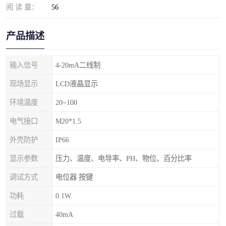
阅 读 量：
56
产品描述
输入信号
4-20mA二线制
现场显示
LCD液晶显示
环境温度
20~100
电气接口
M20*1.5
外壳防护
IP66
显示参数
压力、温度、电导率、PH、物位、百分比率
调试方式
电位器 按键
功耗
0.1W
过载
40mA