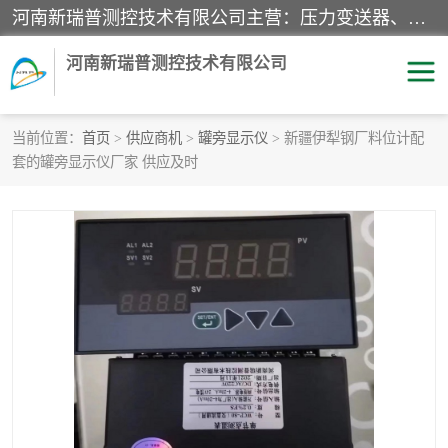
河南新瑞普测控技术有限公司主营：压力变送器、液位变送器、差压变送器、雷达料位计、电容物位计、温度显示控制仪表、电量变送器、流量计、工业自动化系统成套设备。
河南新瑞普测控技术有限公司
当前位置：
首页
>
供应商机
>
罐旁显示仪
> 新疆伊犁钢厂料位计配
套的罐旁显示仪厂家 供应及时
霍尼韦尔压力变送器
CS系列变送器
1151/3351产品分类
精巧型压力变送器
液位变送器
雷达料位计
标准型工业压力变送器
罐旁显示仪
差压变送器
温度传感器变送器
压力变送器
电容物位计