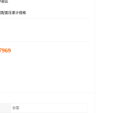
中原区
团配套压差计规格
7969
全国