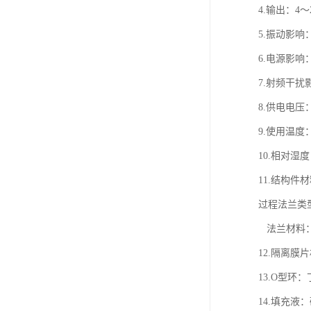
4.输出：4
5.振动影响
6.电源影响：
7.射频干扰影
8.供电电压
9.使用温度：-
10.相对湿
11.结构件
过程法兰类
法兰材料
12.隔离膜
13.O型环
14.填充液