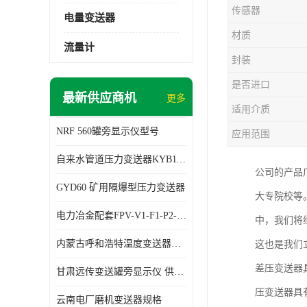
传感器
电量变送器
材质
流量计
封装
是否进口
最新供应商机
更多
适用介质
NRF 560罐旁显示仪型号
应用范围
自来水管道压力变送器KYB11G03M2型号 使用方便
公司的产品
GYD60 矿用隔爆型压力变送器
大专院校等
电力冶金配套FPV-V1-F1-P2-03电压变送器
中，我们将
内蒙古呼和浩特温度变送器配套罐旁显示仪供应 性能稳定
这也是我们
差压变送器
甘肃远传变送罐旁显示仪 供应及时
压变送器具
云南电厂磨机变送器规格