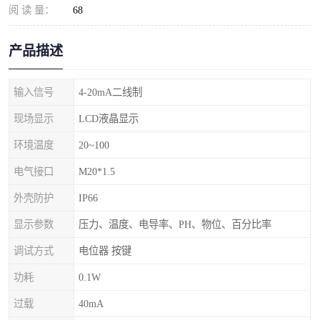
阅 读 量：
68
产品描述
输入信号
4-20mA二线制
现场显示
LCD液晶显示
环境温度
20~100
电气接口
M20*1.5
外壳防护
IP66
显示参数
压力、温度、电导率、PH、物位、百分比率
调试方式
电位器 按键
功耗
0.1W
过载
40mA