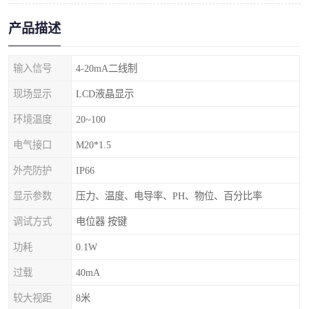
产品描述
输入信号
4-20mA二线制
现场显示
LCD液晶显示
环境温度
20~100
电气接口
M20*1.5
外壳防护
IP66
显示参数
压力、温度、电导率、PH、物位、百分比率
调试方式
电位器 按键
功耗
0.1W
过载
40mA
较大视距
8米