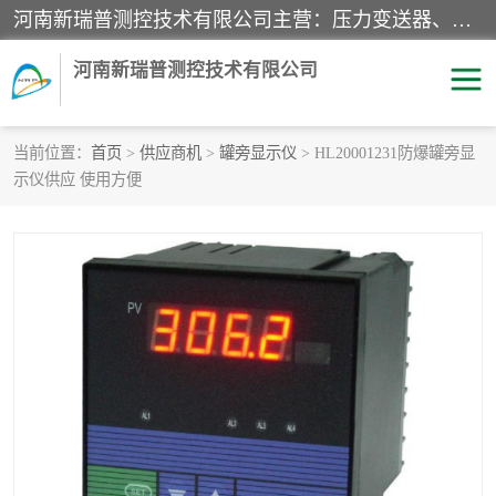
河南新瑞普测控技术有限公司主营：压力变送器、液位变送器、差压变送器、雷达料位计、电容物位计、温度显示控制仪表、电量变送器、流量计、工业自动化系统成套设备。
河南新瑞普测控技术有限公司
当前位置：
首页
>
供应商机
>
罐旁显示仪
> HL20001231防爆罐旁显
示仪供应 使用方便
霍尼韦尔压力变送器
CS系列变送器
1151/3351产品分类
精巧型压力变送器
液位变送器
雷达料位计
标准型工业压力变送器
罐旁显示仪
差压变送器
温度传感器变送器
压力变送器
电容物位计